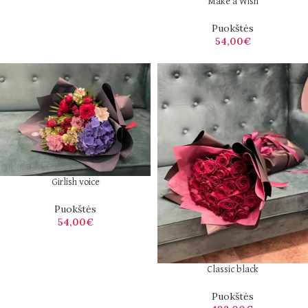
Make a Wish
Puokštės
54,00
€
Girlish voice
Puokštės
54,00
€
Classic black
Puokštės