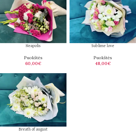
Neapolis
Sublime love
Puokštės
Puokštės
60,00
€
48,00
€
Breath of august