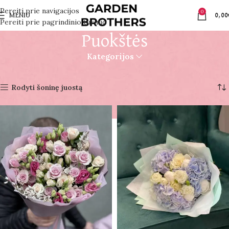
Pereiti prie navigacijos
0
MENIU
0,00
Pereiti prie pagrindinio turinio
Puokštės
Kategorijos
Pradžia
Puokštės
Rodomi visi rezultatai: 11
Rodyti šoninę juostą