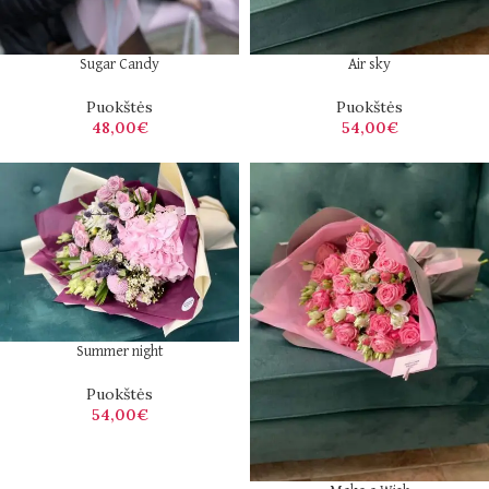
Sugar Candy
Air sky
Puokštės
Puokštės
48,00
€
54,00
€
Summer night
Puokštės
54,00
€