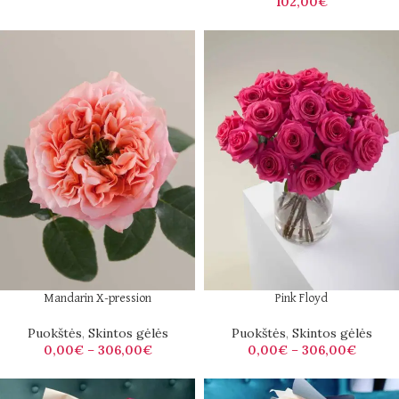
102,00
€
Mandarin X-pression
Pink Floyd
Puokštės
,
Skintos gėlės
Puokštės
,
Skintos gėlės
0,00
€
–
306,00
€
0,00
€
–
306,00
€