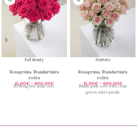
Full Monty
Frutteto
Rosaprima
,
Standartinės
Rosaprima
,
Standartinės
rožės
rožės
15,00
€
–
600,00
€
15,00
€
–
600,00
€
Striking hot-pink rose.
Blush-pink core with crisp
green outer petals.