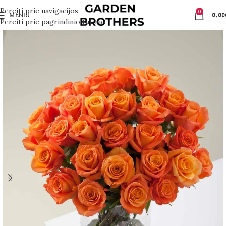
Pereiti prie navigacijos
0
MENIU
0,00
Pereiti prie pagrindinio turinio