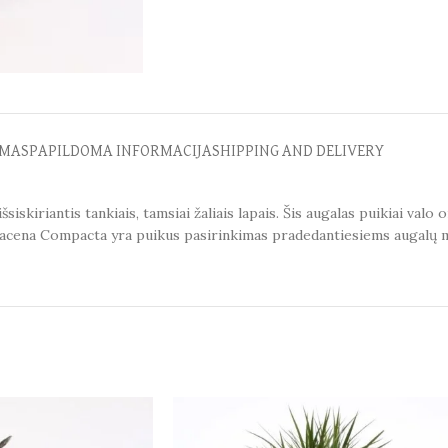
MAS
PAPILDOMA INFORMACIJA
SHIPPING AND DELIVERY
skiriantis tankiais, tamsiai žaliais lapais. Šis augalas puikiai val
Dracena Compacta yra puikus pasirinkimas pradedantiesiems augalų 