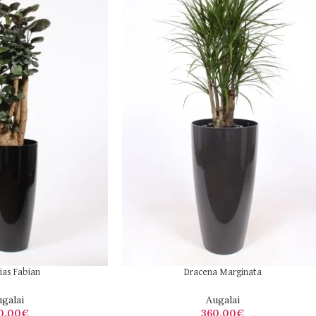
ias Fabian
Dracena Marginata
galai
Augalai
0,00
€
360,00
€