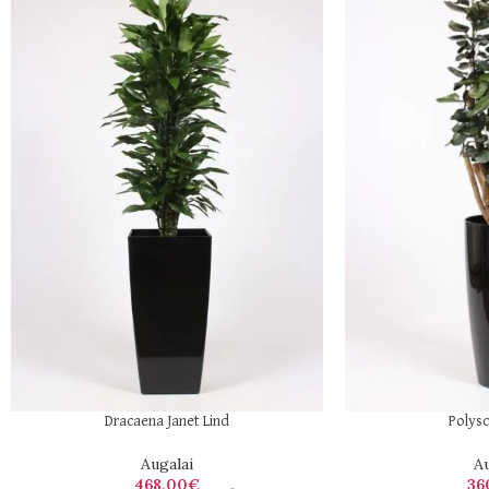
Dracaena Janet Lind
Polysc
Augalai
Au
468,00
€
36