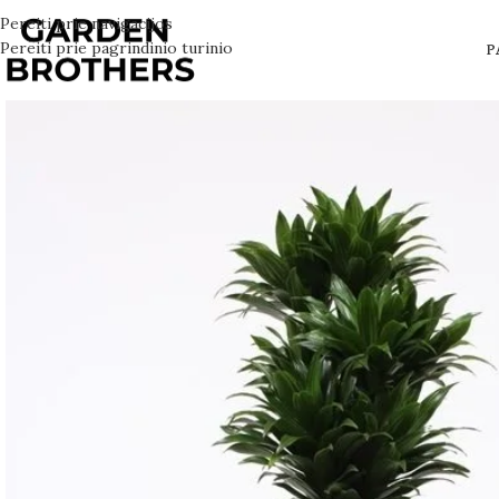
Pereiti prie navigacijos
Pereiti prie pagrindinio turinio
P