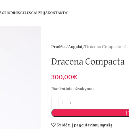
AGRINDINIS
GĖLĖS
GALERIJA
KONTAKTAI
Pradžia
Augalai
Dracena Compacta
Dracena Compacta
300,00
€
Išankstinis užsakymas
Į
Pridėti į pageidavimų sąrašą