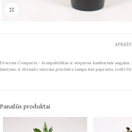
Spustelėkite norėdami padidinti
APRAŠY
Dracena Compacta – kompaktiškas ir atsparus kambarinis augalas, išsi
laistymo ir drenažo sistema priežiūra tampa itin paprasta, todėl 
Panašūs produktai