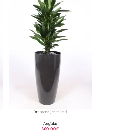
Dracaena Janet Lind
C
Augalai
360,00
€