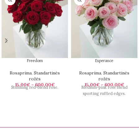
Freedom
Esperance
Rosaprima
,
Standartinės
Rosaprima
,
Standartinės
rožės
rožės
15,00
€
–
600,00
€
15,00
€
–
600,00
€
Stunning red-blend rose.
Medium-pink rose blend
sporting ruffled edges.