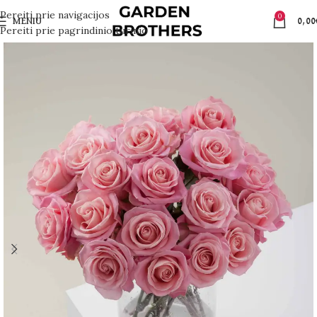
Pereiti prie navigacijos
0
MENIU
0,00
Pereiti prie pagrindinio turinio