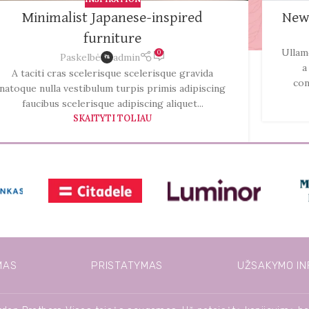
Minimalist Japanese-inspired
New
furniture
Ullam
0
Paskelbė
admin
a
A taciti cras scelerisque scelerisque gravida
con
natoque nulla vestibulum turpis primis adipiscing
faucibus scelerisque adipiscing aliquet...
SKAITYTI TOLIAU
MAS
PRISTATYMAS
UŽSAKYMO IN