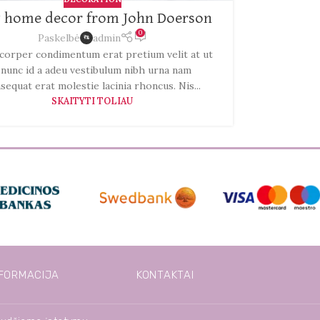
 home decor from John Doerson
0
Paskelbė
admin
corper condimentum erat pretium velit at ut
 nunc id a adeu vestibulum nibh urna nam
sequat erat molestie lacinia rhoncus. Nis...
SKAITYTI TOLIAU
FORMACIJA
KONTAKTAI