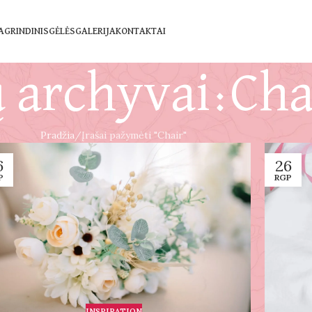
AGRINDINIS
GĖLĖS
GALERIJA
KONTAKTAI
 archyvai:Cha
Pradžia
Įrašai pažymėti "Chair"
6
26
P
RGP
INSPIRATION