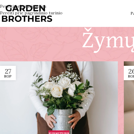
Pereiti prie navigacijos
Pereiti prie pagrindinio turinio
P
Žymų
27
2
RGP
RG
FURNITURE