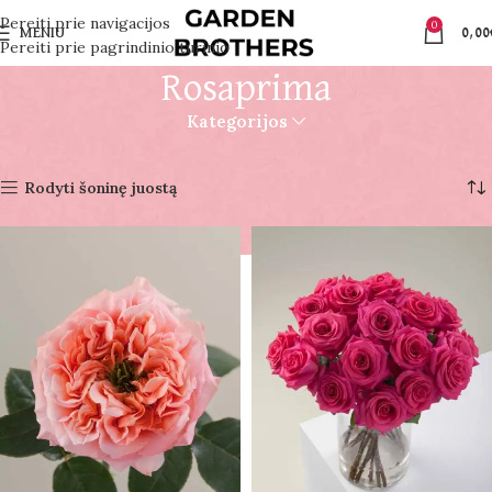
Pereiti prie navigacijos
0
MENIU
0,00
Pereiti prie pagrindinio turinio
Rosaprima
Kategorijos
Pradžia
Rosaprima
Rodomi visi rezultatai: 2
Rodyti šoninę juostą