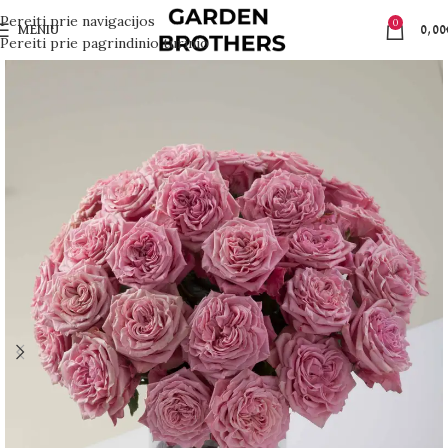
Pereiti prie navigacijos
0
MENIU
0,00
Pereiti prie pagrindinio turinio