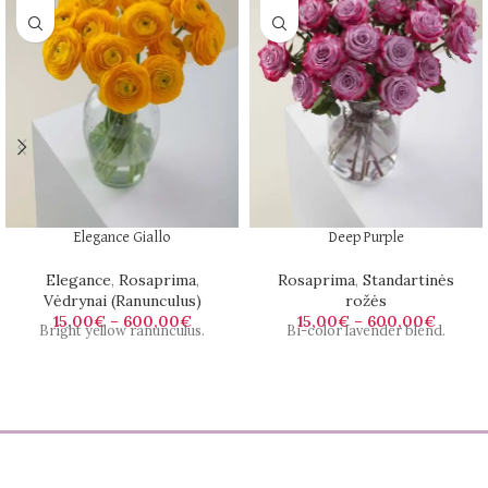
Elegance Giallo
Deep Purple
Elegance
,
Rosaprima
,
Rosaprima
,
Standartinės
Vėdrynai (Ranunculus)
rožės
15,00
€
–
600,00
€
15,00
€
–
600,00
€
Bright yellow ranunculus.
Bi-color lavender blend.