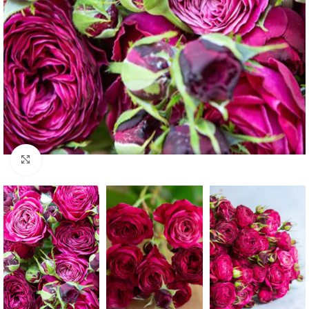
Spustelėkite norėdami padidinti