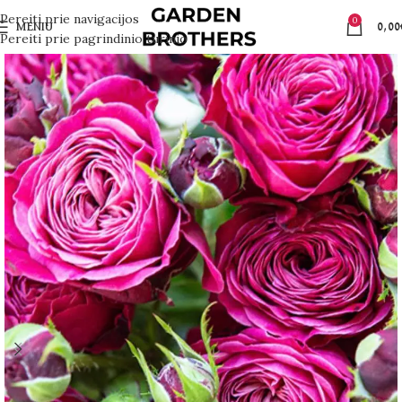
Pereiti prie navigacijos
0
MENIU
0,00
Pereiti prie pagrindinio turinio