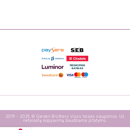
2019 - 2025 © Garden Brothers Visos teisės saugomos. Už
neteisėtą kopijavimą baudžiama įstatymu.