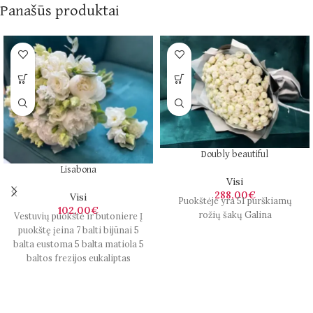
Panašūs produktai
Doubly beautiful
Lisabona
Visi
288,00
€
Visi
Puokštėje yra 51 purškiamų
102,00
€
rožių šakų Galina
Vestuvių puokštė ir butoniere Į
puokštę įeina 7 balti bijūnai 5
balta eustoma 5 balta matiola 5
baltos frezijos eukaliptas