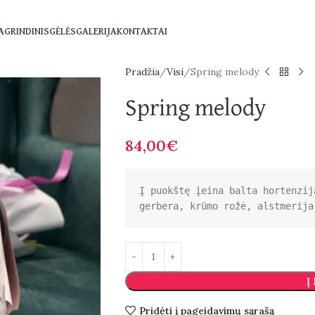
AGRINDINIS
GĖLĖS
GALERIJA
KONTAKTAI
Pradžia
Visi
Spring melody
Spring melody
84,00
€
Į puokštę įeina balta hortenzij
gerbera, krūmo rožė, alstmerija
Į
Pridėti į pageidavimų sąrašą