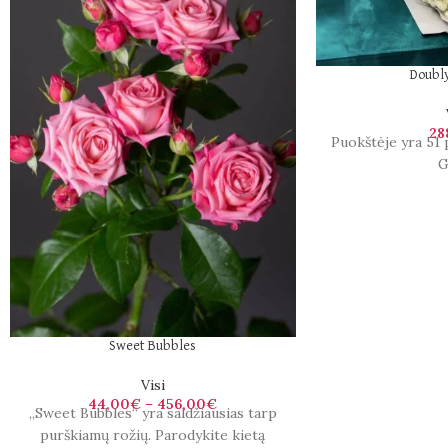
Doubly
28
Puokštėje yra 51 
G
Sweet Bubbles
Visi
44,00
€
–
456,00
€
„Sweet Bubbles“ yra saldžiausias tarp
purškiamų rožių. Parodykite kietą