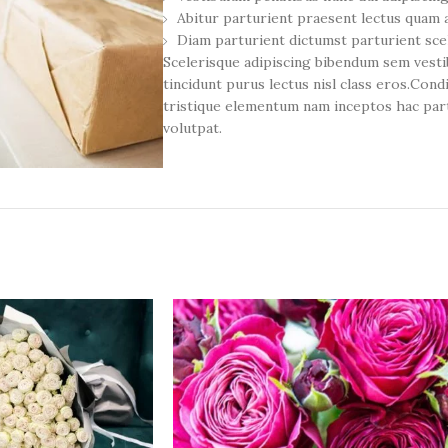
Abitur parturient praesent lectus quam 
Diam parturient dictumst parturient scel
Scelerisque adipiscing bibendum sem vestib
tincidunt purus lectus nisl class eros.Co
tristique elementum nam inceptos hac part
volutpat.