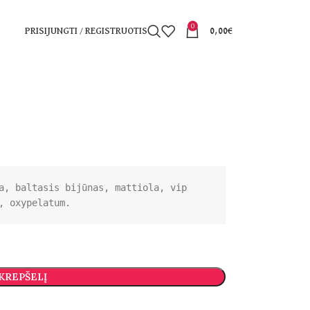
0
PRISIJUNGTI / REGISTRUOTIS
0,00
€
a, baltasis bijūnas, mattiola, vip 
, oxypelatum.
 KREPŠELĮ