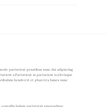
odo parturient penatibus nunc dui adipiscing
turient a.Parturient in parturient scelerisque
estibulum hendrerit et pharetra fames nunc
 convallis bulum parturient suspendisse.