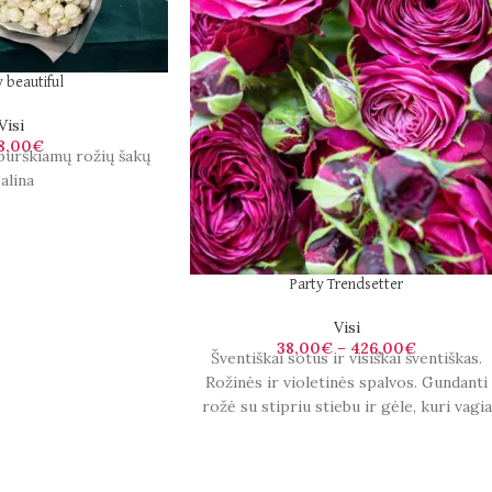
 beautiful
Visi
8,00
€
purškiamų rožių šakų
alina
Party Trendsetter
Visi
38,00
€
–
426,00
€
Šventiškai sotus ir visiškai šventiškas.
Rožinės ir violetinės spalvos. Gundanti
rožė su stipriu stiebu ir gėle, kuri vagia
kiekvieną pasirodymą.