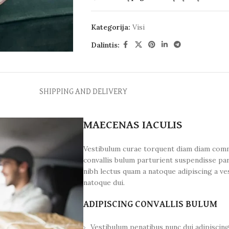
Kategorija:
Visi
Dalintis:
SHIPPING AND DELIVERY
MAECENAS IACULIS
Vestibulum curae torquent diam diam comm
convallis bulum parturient suspendisse par
nibh lectus quam a natoque adipiscing a v
natoque dui.
ADIPISCING CONVALLIS BULUM
Vestibulum penatibus nunc dui adipiscing