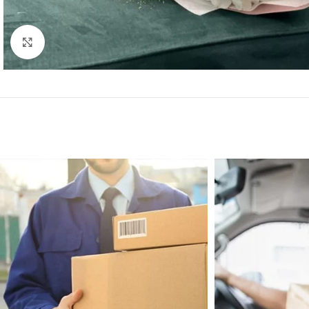
Spustelėkite norėdami padidinti