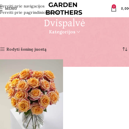
Pereiti prie navigacijos
0
MENIU
0,00
Pereiti prie pagrindinio turinio
Dvispalvė
Kategorijos
Pradžia
Produktai su žymomis “Dvispalvė”
Rezultatų: 1
Rodyti šoninę juostą