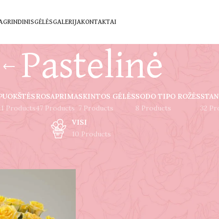
AGRINDINIS
GĖLĖS
GALERIJA
KONTAKTAI
Pastelinė
PUOKŠTĖS
ROSAPRIMA
SKINTOS GĖLĖS
SODO TIPO ROŽĖS
STAN
11 Products
47 Products
7 Products
8 Products
32 Pr
VISI
10 Products
su žymomis “Pastelinė”
Rodyti
9
12