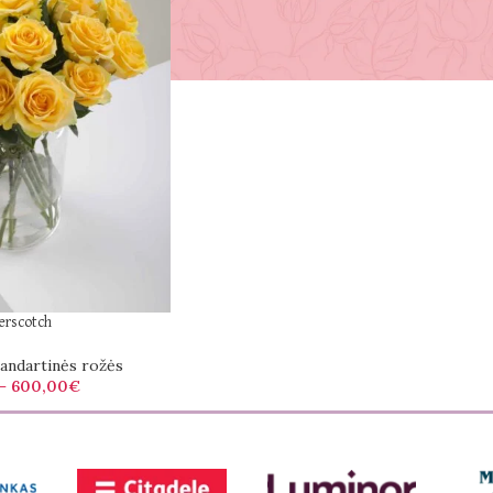
erscotch
andartinės rožės
–
600,00
€