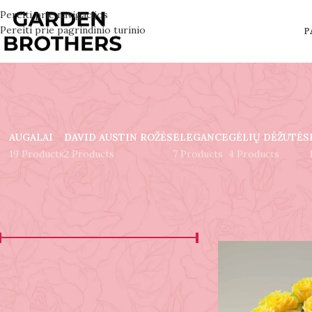
Pereiti prie navigacijos
Pereiti prie pagrindinio turinio
P
AUGALAI
DAVID AUSTIN ROŽĖS
ELEGANCE
GĖLIŲ DĖŽUTĖS
19 Products
2 Products
7 Products
4 Products
FILTER BY PRICE
Pradžia
Produktai 
Kaina:
10€
—
600€
FILTRUOTI