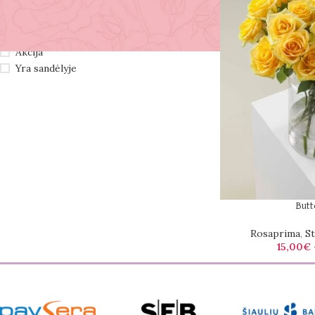
STOCK STATUS
Akcija
Yra sandėlyje
Butt
Rosaprima
,
St
15,00
€