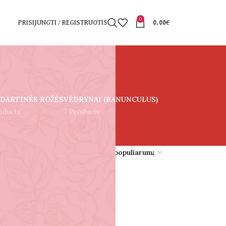
0
PRISIJUNGTI / REGISTRUOTIS
0,00
€
DARTINĖS ROŽĖS
VĖDRYNAI (RANUNCULUS)
oducts
7 Products
18
24