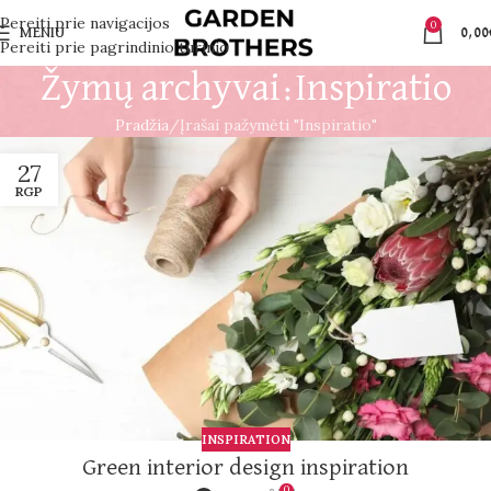
Pereiti prie navigacijos
0
MENIU
0,00
Pereiti prie pagrindinio turinio
Žymų archyvai:Inspiratio
Pradžia
Įrašai pažymėti "Inspiratio"
27
RGP
INSPIRATION
Green interior design inspiration
0