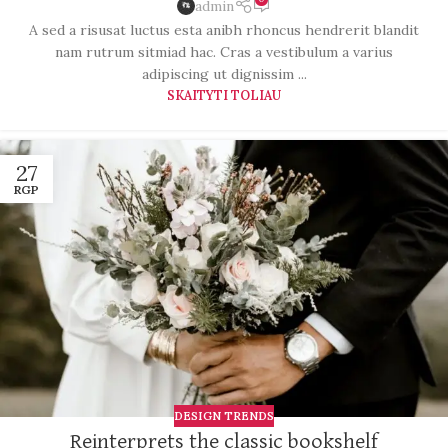
admin
A sed a risusat luctus esta anibh rhoncus hendrerit blandit
nam rutrum sitmiad hac. Cras a vestibulum a varius
adipiscing ut dignissim ...
SKAITYTI TOLIAU
27
RGP
DESIGN TRENDS
Reinterprets the classic bookshelf