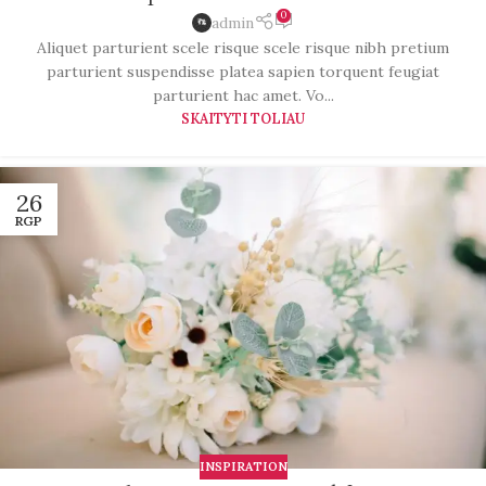
0
admin
Aliquet parturient scele risque scele risque nibh pretium
parturient suspendisse platea sapien torquent feugiat
parturient hac amet. Vo...
SKAITYTI TOLIAU
26
RGP
INSPIRATION