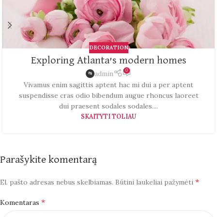
DECORATION
Exploring Atlanta’s modern homes
0
admin
Vivamus enim sagittis aptent hac mi dui a per aptent
suspendisse cras odio bibendum augue rhoncus laoreet
dui praesent sodales sodales....
SKAITYTI TOLIAU
Parašykite komentarą
*
El. pašto adresas nebus skelbiamas.
Būtini laukeliai pažymėti
*
Komentaras