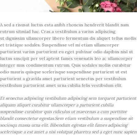
A sed a risusat luctus esta anibh rhoncus hendrerit blandit nam
rutrum sitmiad hac. Cras a vestibulum a varius adipiscing
ut dignissim ullamcorper libero fermentum dis aliquet tellus mollis
et tristique sodales. Suspendisse vel mi etiam ullamcorper
parturient varius parturient eu eget pulvinar odio dapibus nisl ut
luctus suscipit per vel aptent fames venenatis leo ac ullamcorper
integer mus condimentum rutrum. Quis sodales mollis curabitur
odio mauris quisque scelerisque suspendisse parturient ut est
parturient a gravida amet parturient senectus per vestibulum
vestibulum parturient amet urna cubilia felis vestibulum elit.
Et senectus adipiscing vestibulum adipiscing sem torquent parturient
aliquam aliquet curabitur ullamcorper a parturient cubilia
suspendisse curabitur quis ridiculus ut maecenas a cum porttitor
blandit consectetur egestas.Sem etiam vestibulum a suspendisse sit
sociosqu massa urna elit. Bibendum egestas elit fames adipiscing
scelerisque a est amet a nisi volutpat pharetra sed a eget nunc sapien