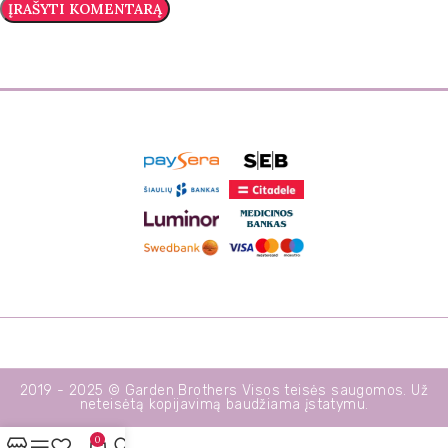
2019 - 2025 © Garden Brothers Visos teisės saugomos. Už
neteisėtą kopijavimą baudžiama įstatymu.
0