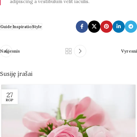
adipiscing a vestibulum velit iaculis.
Guide
Inspiratio
Style
Naujesnis
Vyresni
Susiję įrašai
27
RGP