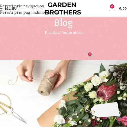
Pereiti prie navigacijos
0
MENIU
0,00
Pereiti prie pagrindinio turinio
Blog
Pradžia
Inspiration
INSPIRATION
Green interior design inspiration
0
admin
Įjungta 2021-08-27