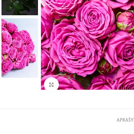
Spustelėkite norėdami padidinti
APRAŠY