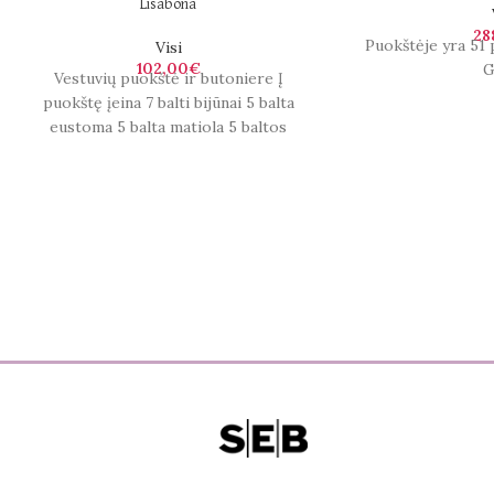
Lisabona
28
Puokštėje yra 51 
Visi
102,00
€
G
Vestuvių puokštė ir butoniere Į
puokštę įeina 7 balti bijūnai 5 balta
eustoma 5 balta matiola 5 baltos
frezijos eukaliptas