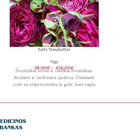
Аро
Party Trendsetter
Visi
38,00
€
–
426,00
€
Šventiškai sotus ir visiškai šventiškas.
Rožinės ir violetinės spalvos. Gundanti
rožė su stipriu stiebu ir gėle, kuri vagia
kiekvieną pasirodymą.