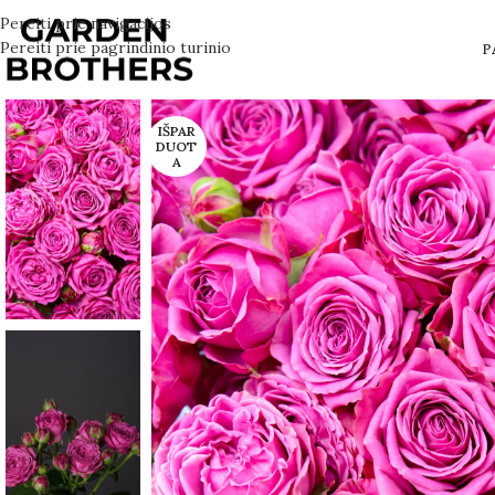
Pereiti prie navigacijos
Pereiti prie pagrindinio turinio
P
IŠPAR
DUOT
A