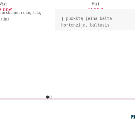
Visi
Visi
8,00
€
84,00
€
purškiamų rožių šakų
Į puokštę įeina balta 
alina
hortenzija, baltasis 
bijūnas, mattiola, vip 
gerbera, krūmo rožė, 
alstmerija, oxypelatum.