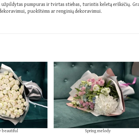
 užpildytas pumpuras ir tvirtas stiebas, turintis keletą erškėčių. Gr
dekoravimui, puokštėms ar renginių dekoravimui.
 beautiful
Spring melody