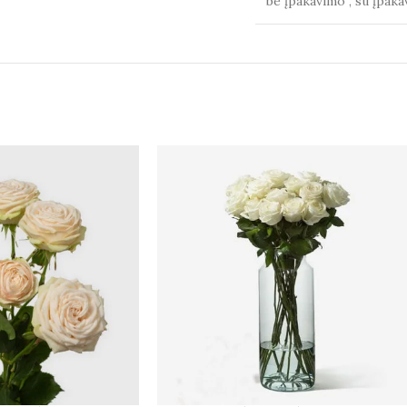
be įpakavimo
,
su įpaka