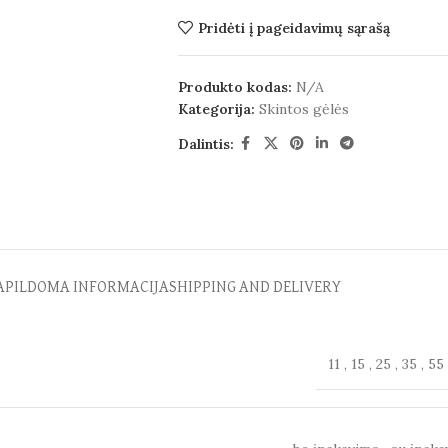
Pridėti į pageidavimų sąrašą
Produkto kodas:
N/A
Kategorija:
Skintos gėlės
Dalintis:
APILDOMA INFORMACIJA
SHIPPING AND DELIVERY
11
,
15
,
25
,
35
,
55