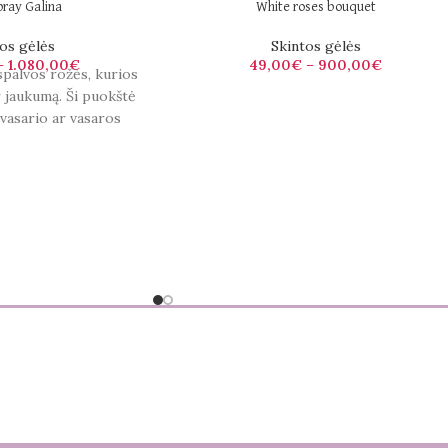
pray Galina
White roses bouquet
os gėlės
Skintos gėlės
–
1.080,00
€
49,00
€
–
900,00
€
spalvos rožės, kurios
ir jaukumą. Ši puokštė
avasario ar vasaros
ikdama gaivumo ir