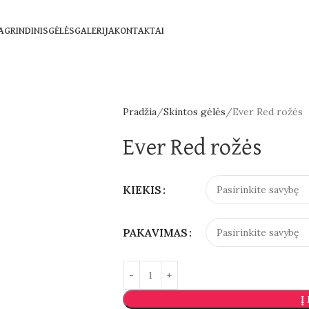
AGRINDINIS
GĖLĖS
GALERIJA
KONTAKTAI
Pradžia
Skintos gėlės
Ever Red rožės
Ever Red rožės
KIEKIS
PAKAVIMAS
Į