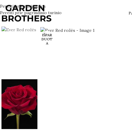
Pereiti prie navigacijos
Pereiti prie pagrindinio turinio
P
IŠPAR
DUOT
A