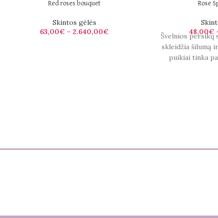
Red roses bouquet
Rose S
Skintos gėlės
Skint
63,00
€
–
2.640,00
€
48,00
€
Švelnios persikų 
skleidžia šilumą 
puikiai tinka p
šventėms, sute