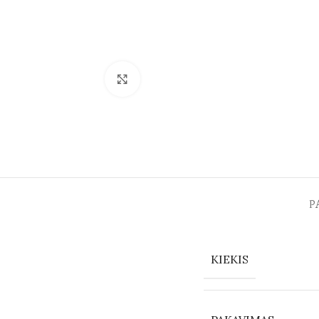
Spustelėkite norėdami padidinti
P
KIEKIS