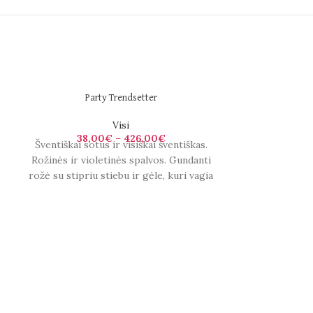
Party Trendsetter
Visi
38,00
€
–
426,00
€
Šventiškai sotus ir visiškai šventiškas.
Rožinės ir violetinės spalvos. Gundanti
rožė su stipriu stiebu ir gėle, kuri vagia
kiekvieną pasirodymą.