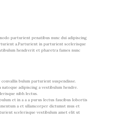
odo parturient penatibus nunc dui adipiscing
turient a.Parturient in parturient scelerisque
estibulum hendrerit et pharetra fames nunc
 convallis bulum parturient suspendisse.
a natoque adipiscing a vestibulum hendre.
erisque nibh lectus.
ulum et in a a a purus lectus faucibus lobortis
ndimentum a et ullamcorper dictumst mus et
urient scelerisque vestibulum amet elit ut