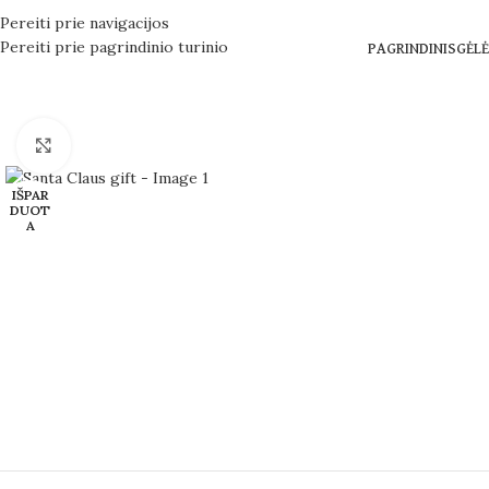
Pereiti prie navigacijos
Pereiti prie pagrindinio turinio
PAGRINDINIS
GĖLĖ
Spustelėkite norėdami padidinti
IŠPAR
DUOT
A