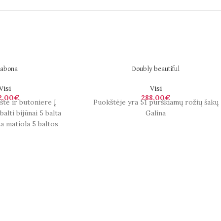
sabona
Doubly beautiful
Visi
Visi
2,00
€
288,00
€
štė ir butoniere Į
Puokštėje yra 51 purškiamų rožių šakų
balti bijūnai 5 balta
Galina
a matiola 5 baltos
s eukaliptas