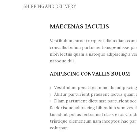
SHIPPING AND DELIVERY
MAECENAS IACULIS
Vestibulum curae torquent diam diam comm
convallis bulum parturient suspendisse par
nibh lectus quam a natoque adipiscing a v
natoque dui.
ADIPISCING CONVALLIS BULUM
Vestibulum penatibus nunc dui adipiscing
Abitur parturient praesent lectus quam 
Diam parturient dictumst parturient scel
Scelerisque adipiscing bibendum sem vestib
tincidunt purus lectus nisl class eros.Co
tristique elementum nam inceptos hac part
volutpat.