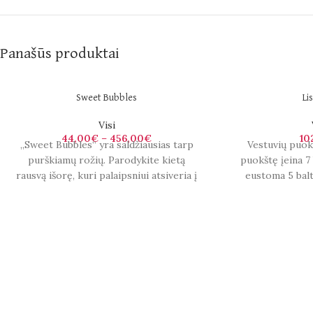
Panašūs produktai
Sweet Bubbles
Li
Visi
44,00
€
–
456,00
€
10
„Sweet Bubbles“ yra saldžiausias tarp
Vestuvių puok
purškiamų rožių. Parodykite kietą
puokštę įeina 7 
rausvą išorę, kuri palaipsniui atsiveria į
eustoma 5 balt
šviesesnį subtilų interjerą. „Sweet
frezijo
Bubbles“