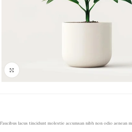
Spustelėkite norėdami padidinti
Faucibus lacus tincidunt molestie accumsan nibh non odio aenean m