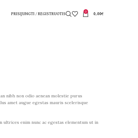
0
PRISIJUNGTI / REGISTRUOTIS
0,00
€
san nibh non odio aenean molestie purus
llus amet augue egestas mauris scelerisque
 in ultrices enim nunc ac egestas elementum ut in