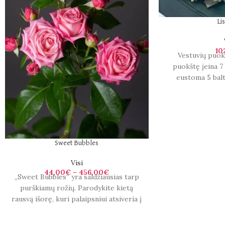
Li
10
Vestuvių puok
puokštę įeina 7 
eustoma 5 balt
frezijo
Sweet Bubbles
Visi
44,00
€
–
456,00
€
„Sweet Bubbles“ yra saldžiausias tarp
purškiamų rožių. Parodykite kietą
rausvą išorę, kuri palaipsniui atsiveria į
šviesesnį subtilų interjerą. „Sweet
Bubbles“