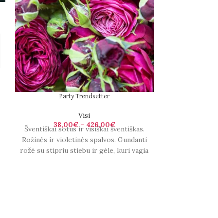
Аро
Party Trendsetter
Visi
38,00
€
–
426,00
€
Šventiškai sotus ir visiškai šventiškas.
Rožinės ir violetinės spalvos. Gundanti
rožė su stipriu stiebu ir gėle, kuri vagia
kiekvieną pasirodymą.