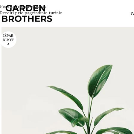
Pereiti prie navigacijos
Pereiti prie pagrindinio turinio
P
IŠPAR
DUOT
A