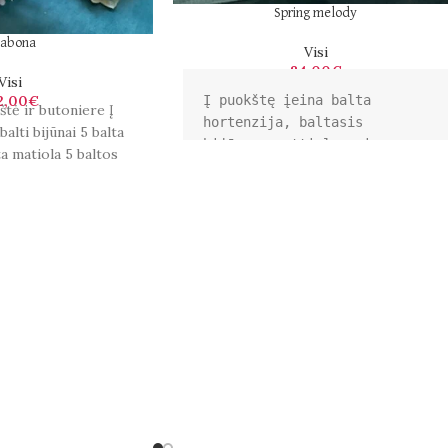
Spring melody
sabona
Visi
84,00
€
Visi
2,00
€
Į puokštę įeina balta 
štė ir butoniere Į
hortenzija, baltasis 
balti bijūnai 5 balta
bijūnas, mattiola, vip 
a matiola 5 baltos
gerbera, krūmo rožė, 
s eukaliptas
alstmerija, oxypelatum.