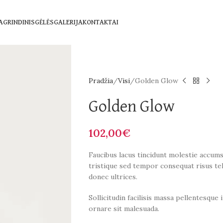
AGRINDINIS
GĖLĖS
GALERIJA
KONTAKTAI
Pradžia
Visi
Golden Glow
Golden Glow
102,00
€
Faucibus lacus tincidunt molestie accum
tristique sed tempor consequat risus te
donec ultrices.
Sollicitudin facilisis massa pellentesque
ornare sit malesuada.